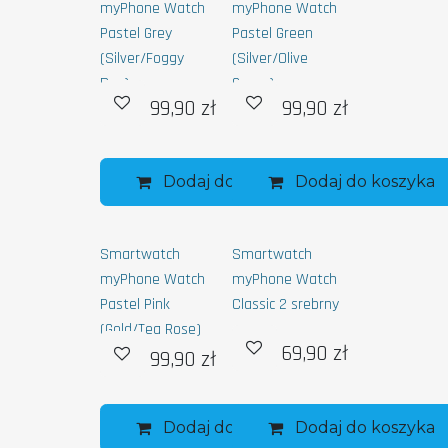
myPhone Watch
myPhone Watch
Pastel Grey
Pastel Green
(Silver/Foggy
(Silver/Olive
Day)
Green)
99,90
zł
99,90
zł
Dodaj do koszyka
Dodaj do koszyka
Smartwatch
Smartwatch
myPhone Watch
myPhone Watch
Pastel Pink
Classic 2 srebrny
(Gold/Tea Rose)
69,90
zł
99,90
zł
Dodaj do koszyka
Dodaj do koszyka