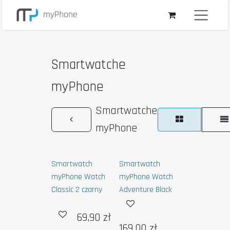
Przejdź do zawartości
Smartwatche
myPhone
Smartwatche
myPhone
Smartwatch
Smartwatch
myPhone Watch
myPhone Watch
Classic 2 czarny
Adventure Black
69,90
zł
169,00
zł